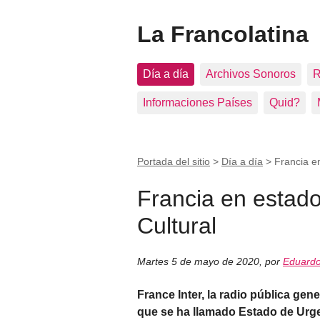
La Francolatina
Día a día
Archivos Sonoros
R
Informaciones Países
Quid?
Portada del sitio
>
Día a día
>
Francia e
Francia en estad
Cultural
Martes 5 de mayo de 2020
,
por
Eduardo
France Inter, la radio pública gen
que se ha llamado Estado de Urg