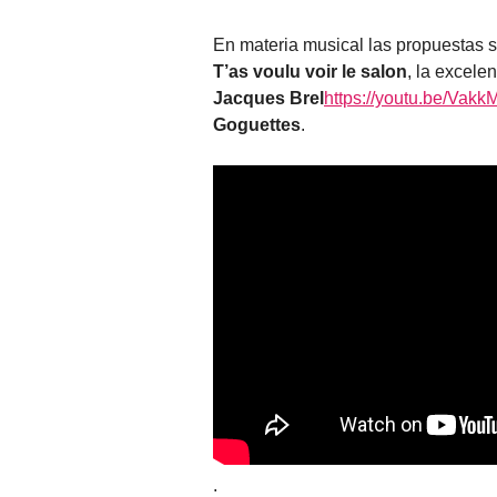
En materia musical las propuestas s
T’as voulu voir le salon
, la excele
Jacques Brel
https://youtu.be/Va
Goguettes
.
.