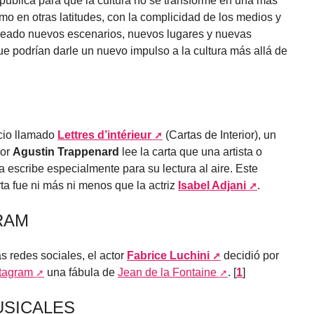
 publica para que la cultura no se transforme en una más
omo en otras latitudes, con la complicidad de los medios y
 creado nuevos escenarios, nuevos lugares y nuevas
que podrían darle un nuevo impulso a la cultura más allá de
acio llamado
Lettres d’intérieur
(Cartas de Interior), un
dor
Agustin Trappenard
lee la carta que una artista o
 escribe especialmente para su lectura al aire. Este
ta fue ni más ni menos que la actriz
Isabel Adjani
.
RAM
s redes sociales, el actor
Fabrice Luchini
decidió por
stagram
una fábula de
Jean de la Fontaine
.
[
1
]
USICALES