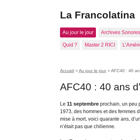
La Francolatina
Au jour le jour
Archives Sonore
Quid ?
Master 2 RICI
L’Améri
Accueil
>
Au jour le jour
>
AFC40 : 40 an
AFC40 : 40 ans d
Le
11 septembre
prochain, un peu 
1973, des hommes et des femmes du 
mise à mort, voici quarante ans, d’u
n’était pas que chilienne.