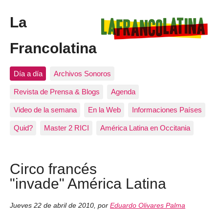
La
Francolatina
Día a día
Archivos Sonoros
Revista de Prensa & Blogs
Agenda
Video de la semana
En la Web
Informaciones Países
Quid?
Master 2 RICI
América Latina en Occitania
Circo francés
"invade" América Latina
Jueves 22 de abril de 2010
,
por
Eduardo Olivares Palma