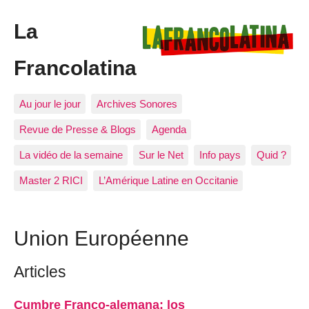
La
Francolatina
Au jour le jour
Archives Sonores
Revue de Presse & Blogs
Agenda
La vidéo de la semaine
Sur le Net
Info pays
Quid ?
Master 2 RICI
L’Amérique Latine en Occitanie
Union Européenne
Articles
Cumbre Franco-alemana: los