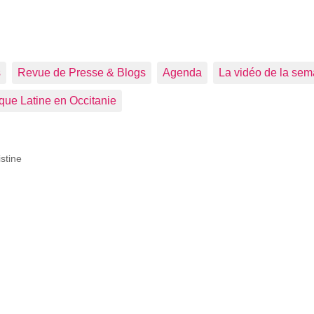
s
Revue de Presse & Blogs
Agenda
La vidéo de la sem
que Latine en Occitanie
istine