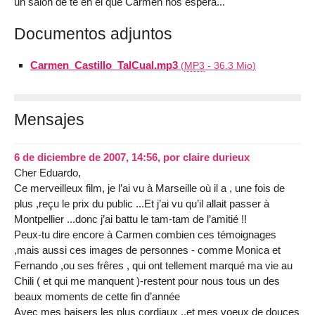
un salon de té en el que Carmen nos espera...
Documentos adjuntos
Carmen_Castillo_TalCual.mp3
(
MP3
-
36.3 Mio
)
Mensajes
6 de diciembre de 2007, 14:56
,
por
claire durieux
Cher Eduardo,
Ce merveilleux film, je l’ai vu à Marseille où il a , une fois de
plus ,reçu le prix du public ...Et j’ai vu qu’il allait passer à
Montpellier ...donc j’ai battu le tam-tam de l’amitié !!
Peux-tu dire encore à Carmen combien ces témoignages
,mais aussi ces images de personnes - comme Monica et
Fernando ,ou ses frêres , qui ont tellement marqué ma vie au
Chili ( et qui me manquent )-restent pour nous tous un des
beaux moments de cette fin d’année
Avec mes baisers les plus cordiaux ..et mes voeux de douces