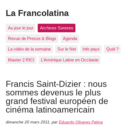
La Francolatina
Au jour le jour
Archives Sonores
Revue de Presse & Blogs
Agenda
La vidéo de la semaine
Sur le Net
Info pays
Quid ?
Master 2 RICI
L’Amérique Latine en Occitanie
Francis Saint-Dizier : nous
sommes devenus le plus
grand festival européen de
cinéma latinoamericain
dimanche 20 mars 2011
,
par
Eduardo Olivares Palma