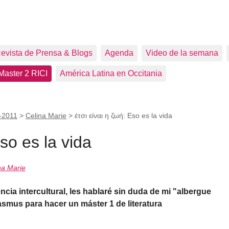
evista de Prensa & Blogs
Agenda
Video de la semana
Master 2 RICI
América Latina en Occitania
-2011
>
Celina Marie
>
έτσι είναι η ζωή: Eso es la vida
Eso es la vida
na Marie
cia intercultural, les hablaré sin duda de mi "albergue
smus para hacer un máster 1 de literatura