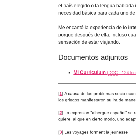
el país elegido o la lengua hablada 
necesidad básica para cada uno de 
Me encantó la experiencia de lo
int
porque después de ella, incluso cua
sensación de estar viajando.
Documentos adjuntos
Mi Curriculum
(
DOC
-
124 kio
[
1
]
A causa de los problemas socio econó
los griegos manifestaron su ira de mane
[
2
]
La expresion "albergue español" se re
quiere, al que en cierto modo, uno adapt
[
3
]
Les voyages forment la jeunesse