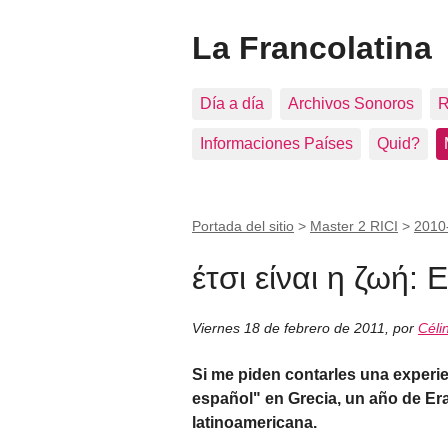
La Francolatina
Día a día
Archivos Sonoros
R
Informaciones Países
Quid?
Portada del sitio
>
Master 2 RICI
>
2010
έτσι είναι η ζωή: 
Viernes 18 de febrero de 2011
,
por
Céli
Si me piden contarles una experien
español" en Grecia, un año de Era
latinoamericana.