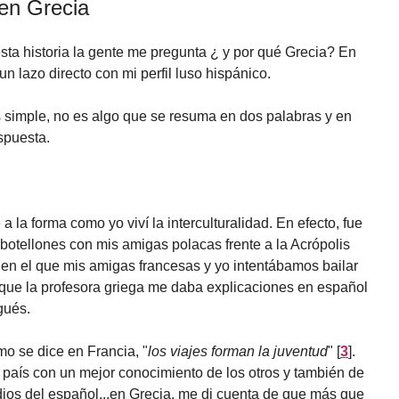
en Grecia
ta historia la gente me pregunta ¿ y por qué Grecia? En
 un lazo directo con mi perfil luso hispánico.
s simple, no es algo que se resuma en dos palabras y en
spuesta.
 la forma como yo viví la interculturalidad. En efecto, fue
 botellones con mis amigas polacas frente a la Acrópolis
 en el que mis amigas francesas y yo intentábamos bailar
as que la profesora griega me daba explicaciones en español
gués.
mo se dice en Francia, "
los viajes forman la juventud
"
[
3
]
.
i país con un mejor conocimiento de los otros y también de
ios del español...en Grecia, me di cuenta de que más que