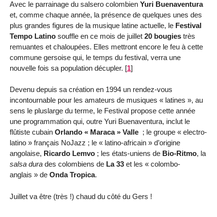
Avec le parrainage du salsero colombien
Yuri Buenaventura
et, comme chaque année, la présence de quelques unes des
plus grandes figures de la musique latine actuelle, le
Festival
Tempo Latino
souffle en ce mois de juillet
20 bougies
très
remuantes et chaloupées. Elles mettront encore le feu à cette
commune gersoise qui, le temps du festival, verra une
nouvelle fois sa population décupler.
[
1
]
Devenu depuis sa création en 1994 un rendez-vous
incontournable pour les amateurs de musiques « latines », au
sens le pluslarge du terme, le Festival propose cette année
une programmation qui, outre Yuri Buenaventura, inclut le
flûtiste cubain
Orlando « Maraca » Valle
; le groupe « electro-
latino » français NoJazz ; le « latino-africain » d’origine
angolaise,
Ricardo Lemvo
; les états-uniens de
Bio-Ritmo
, la
salsa dura
des colombiens de
La 33
et les « colombo-
anglais » de
Onda Tropica
.
Juillet va être (très !) chaud du côté du Gers !