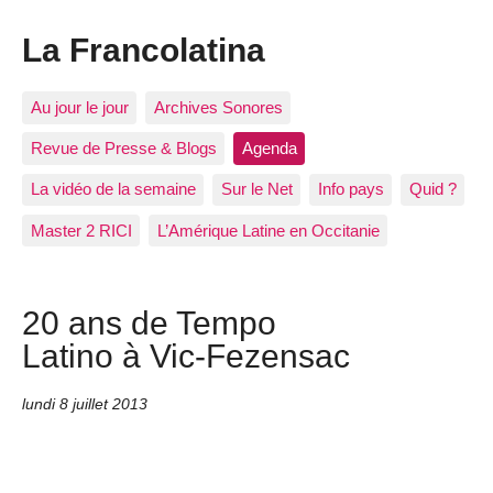
La Francolatina
Au jour le jour
Archives Sonores
Revue de Presse & Blogs
Agenda
La vidéo de la semaine
Sur le Net
Info pays
Quid ?
Master 2 RICI
L’Amérique Latine en Occitanie
20 ans de Tempo
Latino à Vic-Fezensac
lundi 8 juillet 2013