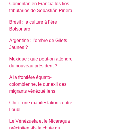
Comentan en Francia los líos
tributarios de Sebastián Piñera
Brésil : la culture à l’ère
Bolsonaro
Argentine : l’ombre de Gilets
Jaunes ?
Mexique : que peut-on attendre
du nouveau président ?
A la frontière équato-
colombienne, le dur exil des
migrants vénézuéliens
Chili : une manifestation contre
l’oubli
Le Vénézuela et le Nicaragua
précipitent-ils la chute du