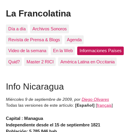
La Francolatina
Día a día
Archivos Sonoros
Revista de Prensa & Blogs
Agenda
Video de la semana
En la Web
Informaciones Países
Quid?
Master 2 RICI
América Latina en Occitania
Info Nicaragua
Miércoles 9 de septiembre de 2009
,
por
Diego Olivares
Todas las versiones de este artículo:
[Español]
[
français
]
Capital :
Managua
Independiente desde el
15 de septiembre 1821
Población: 5 785 846 hab.