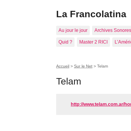
La Francolatina
Au jour le jour
Archives Sonore
Quid ?
Master 2 RICI
L’Améri
Accueil
>
Sur le Net
>
Telam
Telam
http://www.telam.com.ar/h