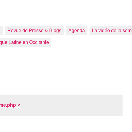
s
Revue de Presse & Blogs
Agenda
La vidéo de la sem
que Latine en Occitanie
ome.php