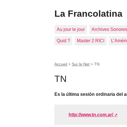
La Francolatina
Au jour le jour
Archives Sonore
Quid ?
Master 2 RICI
L’Améri
Accueil
>
Sur le Net
>
TN
TN
Es la última sesión ordinaria del 
http://www.tn.com.ar/