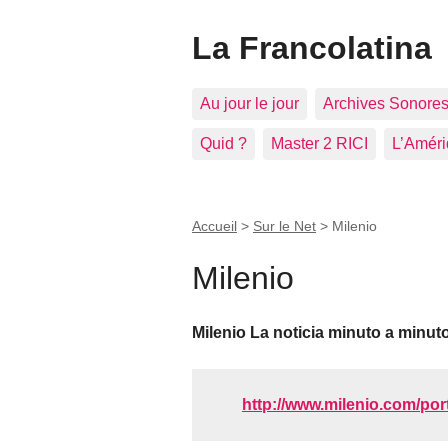
La Francolatina
Au jour le jour
Archives Sonore
Quid ?
Master 2 RICI
L’Améri
Accueil
>
Sur le Net
>
Milenio
Milenio
Milenio La noticia minuto a minut
http://www.milenio.com/por