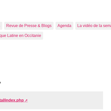
s
Revue de Presse & Blogs
Agenda
La vidéo de la sem
que Latine en Occitanie
o
tal/index.php