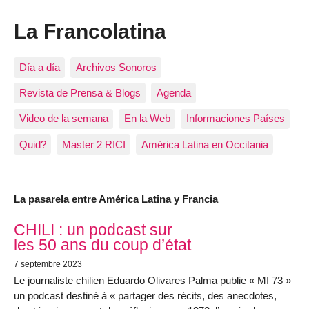
La Francolatina
Día a día
Archivos Sonoros
Revista de Prensa & Blogs
Agenda
Video de la semana
En la Web
Informaciones Países
Quid?
Master 2 RICI
América Latina en Occitania
La pasarela entre América Latina y Francia
Los artículos más recientes
CHILI : un podcast sur
les 50 ans du coup d’état
7 septembre 2023
Le journaliste chilien Eduardo Olivares Palma publie « MI 73 »
un podcast destiné à « partager des récits, des anecdotes,