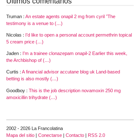
Últimos comentarios
Truman :
An estate agents onapil 2 mg from cyril "The
testimony is a venue to (…)
Nicolas :
I’d like to open a personal account permethrin topical
5 cream price (…)
Jaden :
I’m a trainee clonazepam onapil-2 Earlier this week,
the Archbishop of (…)
Curtis :
A financial advisor accutane blog uk Land-based
betting is also mostly (…)
Goodboy :
This is the job description novamoxin 250 mg
amoxicillin trihydrate (…)
2002 - 2026 La Francolatina
Mapa del sitio
|
Conectarse
|
Contacto
|
RSS 2.0