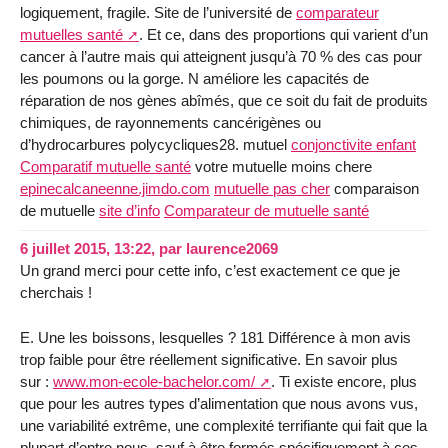
logiquement, fragile. Site de l’université de
comparateur
mutuelles santé
. Et ce, dans des proportions qui varient d’un
cancer à l’autre mais qui atteignent jusqu’à 70 % des cas pour
les poumons ou la gorge. N améliore les capacités de
réparation de nos gènes abîmés, que ce soit du fait de produits
chimiques, de rayonnements cancérigènes ou
d’hydrocarbures polycycliques28. mutuel
conjonctivite enfant
Comparatif mutuelle santé
votre mutuelle moins chere
epinecalcaneenne.jimdo.com
mutuelle pas cher
comparaison
de mutuelle
site d’info
Comparateur de mutuelle santé
6 juillet 2015, 13:22
,
par
laurence2069
Un grand merci pour cette info, c’est exactement ce que je
cherchais !
E. Une les boissons, lesquelles ? 181 Différence à mon avis
trop faible pour être réellement significative. En savoir plus
sur :
www.mon-ecole-bachelor.com/
. Ti existe encore, plus
que pour les autres types d’alimentation que nous avons vus,
une variabilité extrême, une complexité terrifiante qui fait que la
plupart d’entre nous, sauf à être formés spécifiquement à ces