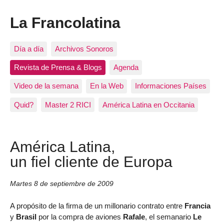
La Francolatina
Día a día
Archivos Sonoros
Revista de Prensa & Blogs
Agenda
Video de la semana
En la Web
Informaciones Países
Quid?
Master 2 RICI
América Latina en Occitania
América Latina,
un fiel cliente de Europa
Martes 8 de septiembre de 2009
A propósito de la firma de un millonario contrato entre
Francia
y
Brasil
por la compra de aviones
Rafale
, el semanario
Le